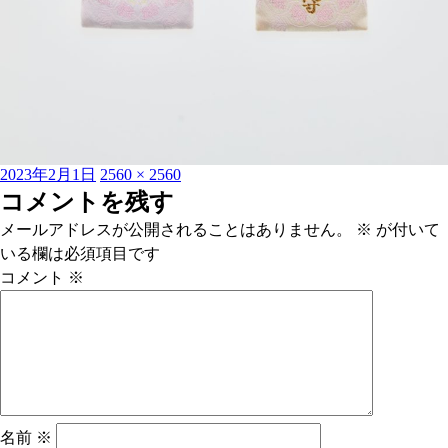
投
フ
2023年2月1日
2560 × 2560
稿
ル
コメントを残す
日:
サ
メールアドレスが公開されることはありません。
※
が付いて
イ
いる欄は必須項目です
ズ
コメント
※
名前
※