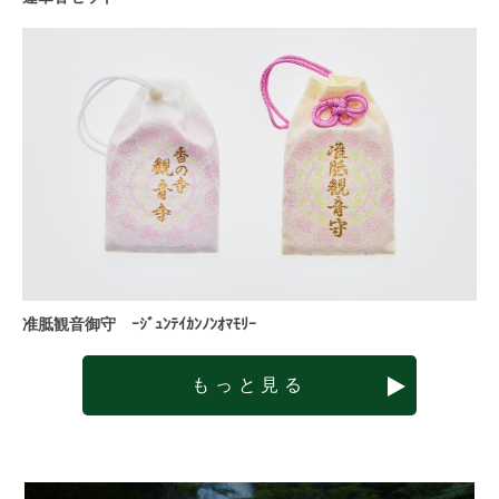
准胝観音御守 ｰｼﾞｭﾝﾃｲｶﾝﾉﾝｵﾏﾓﾘｰ
もっと見る