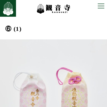
⑥ (1)