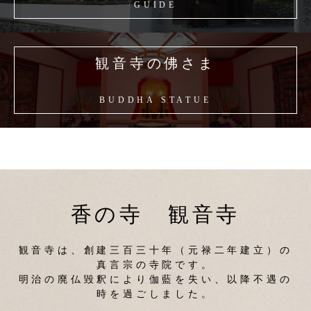
GUIDE
観音寺の佛さま
BUDDHA STATUE
香の寺 観音寺
観音寺は、創建三百三十年（元禄二年建立）の
真言宗の寺院です。
明治の廃仏毀釈により伽藍を失い、以降不遇の
時を過ごしました。