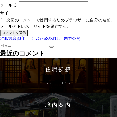
メール
※
サイト
次回のコメントで使用するためブラウザーに自分の名前、
メールアドレス、サイトを保存する。
准胝観音御守 ｰｼﾞｭﾝﾃｲｶﾝﾉﾝｵﾏﾓﾘｰ
内で公開
投
検
稿
検
索:
最近のコメント
索
ナ
ビ
住職挨拶
ゲ
ー
GREETING
シ
ョ
境内案内
ン