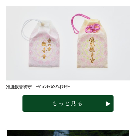
准胝観音御守 ｰｼﾞｭﾝﾃｲｶﾝﾉﾝｵﾏﾓﾘｰ
もっと見る