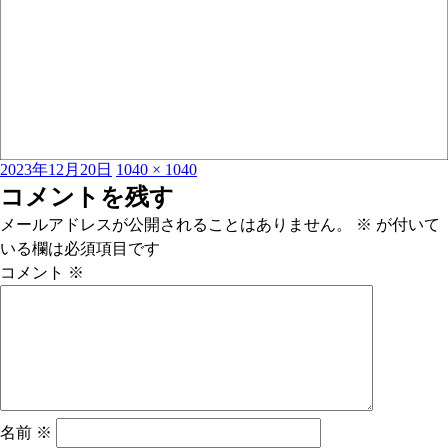
投
フ
2023年12月20日
1040 × 1040
稿
ル
コメントを残す
日:
サ
メールアドレスが公開されることはありません。
※
が付いて
イ
いる欄は必須項目です
ズ
コメント
※
名前
※