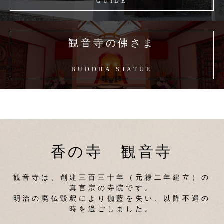
GUIDE
観音寺の佛さま
BUDDHA STATUE
香の寺 観音寺
観音寺は、創建三百三十年（元禄二年建立）の
真言宗の寺院です。
明治の廃仏毀釈により伽藍を失い、以降不遇の
時を過ごしました。