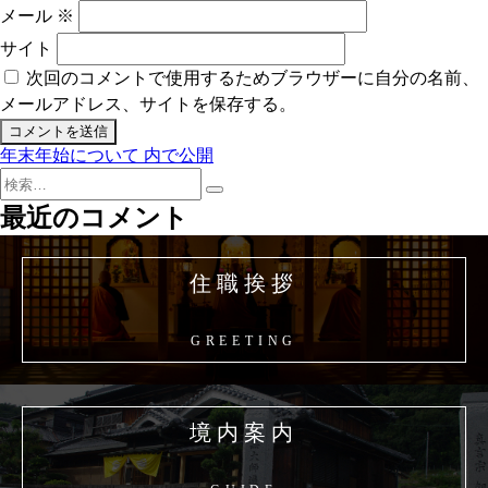
メール
※
サイト
次回のコメントで使用するためブラウザーに自分の名前、
メールアドレス、サイトを保存する。
年末年始について
内で公開
投
検
稿
検
索:
最近のコメント
索
ナ
ビ
住職挨拶
ゲ
ー
GREETING
シ
ョ
境内案内
ン