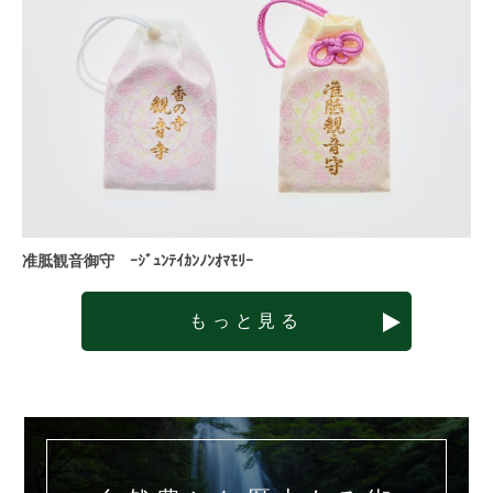
准胝観音御守 ｰｼﾞｭﾝﾃｲｶﾝﾉﾝｵﾏﾓﾘｰ
もっと見る