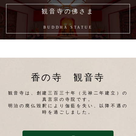
観音寺の佛さま
BUDDHA STATUE
香の寺 観音寺
観音寺は、創建三百三十年（元禄二年建立）の
真言宗の寺院です。
明治の廃仏毀釈により伽藍を失い、以降不遇の
時を過ごしました。