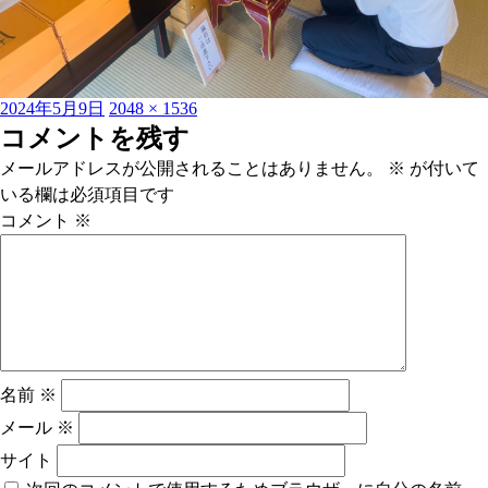
投
フ
2024年5月9日
2048 × 1536
稿
ル
コメントを残す
日:
サ
メールアドレスが公開されることはありません。
※
が付いて
イ
いる欄は必須項目です
ズ
コメント
※
名前
※
メール
※
サイト