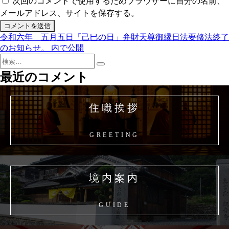
次回のコメントで使用するためブラウザーに自分の名前、
メールアドレス、サイトを保存する。
令和六年 五月五日「己巳の日」弁財天尊御縁日法要修法終了
投
のお知らせ。
内で公開
稿
検
検
索:
ナ
最近のコメント
索
ビ
ゲ
住職挨拶
ー
シ
GREETING
ョ
ン
境内案内
GUIDE