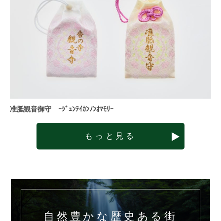
准胝観音御守 ｰｼﾞｭﾝﾃｲｶﾝﾉﾝｵﾏﾓﾘｰ
もっと見る
自然豊かな歴史ある街