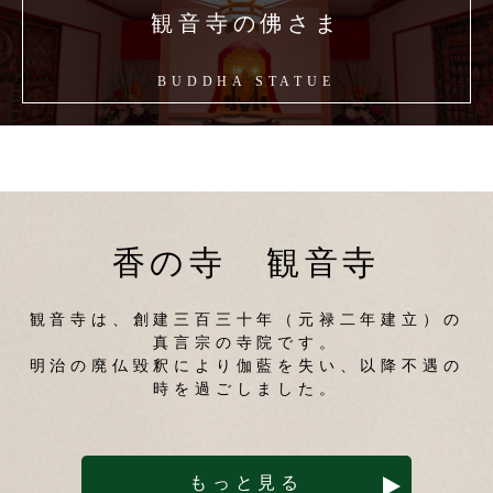
観音寺の佛さま
BUDDHA STATUE
香の寺 観音寺
観音寺は、創建三百三十年（元禄二年建立）の
真言宗の寺院です。
明治の廃仏毀釈により伽藍を失い、以降不遇の
時を過ごしました。
もっと見る