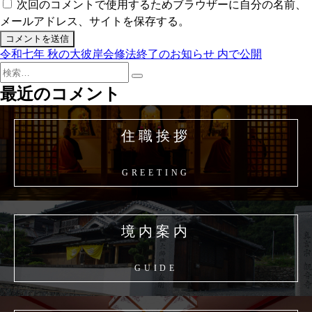
次回のコメントで使用するためブラウザーに自分の名前、
メールアドレス、サイトを保存する。
令和七年 秋の大彼岸会修法終了のお知らせ
内で公開
投
検
稿
検
索:
最近のコメント
索
ナ
ビ
住職挨拶
ゲ
ー
GREETING
シ
ョ
境内案内
ン
GUIDE