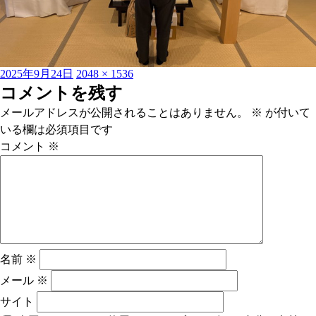
投
フ
2025年9月24日
2048 × 1536
稿
ル
コメントを残す
日:
サ
メールアドレスが公開されることはありません。
※
が付いて
イ
いる欄は必須項目です
ズ
コメント
※
名前
※
メール
※
サイト