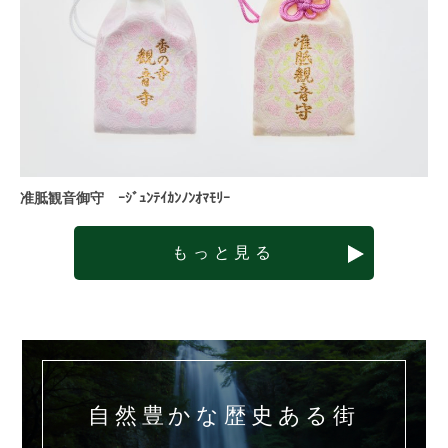
准胝観音御守 ｰｼﾞｭﾝﾃｲｶﾝﾉﾝｵﾏﾓﾘｰ
もっと見る
自然豊かな歴史ある街