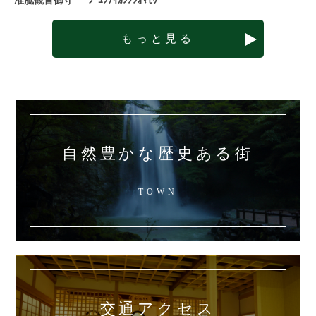
准胝観音御守 ｰｼﾞｭﾝﾃｲｶﾝﾉﾝｵﾏﾓﾘｰ
もっと見る
自然豊かな歴史ある街
TOWN
交通アクセス