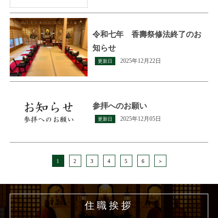
令和七年 香壽祭修法終了のお
知らせ
2025年12月22日
更新日
参拝へのお願い
2025年12月05日
更新日
1
2
3
4
5
6
＞
住職挨拶