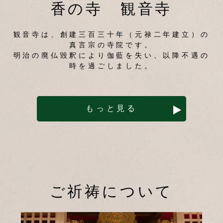
香の寺 観音寺
観音寺は、創建三百三十年（元禄二年建立）の
真言宗の寺院です。
明治の廃仏毀釈により伽藍を失い、以降不遇の
時を過ごしました。
もっと見る
ご祈祷について