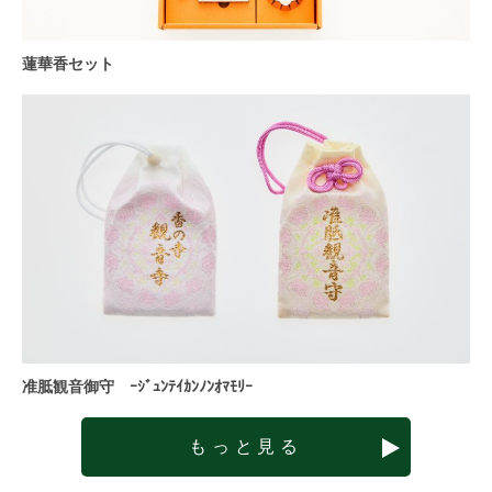
蓮華香セット
准胝観音御守 ｰｼﾞｭﾝﾃｲｶﾝﾉﾝｵﾏﾓﾘｰ
もっと見る