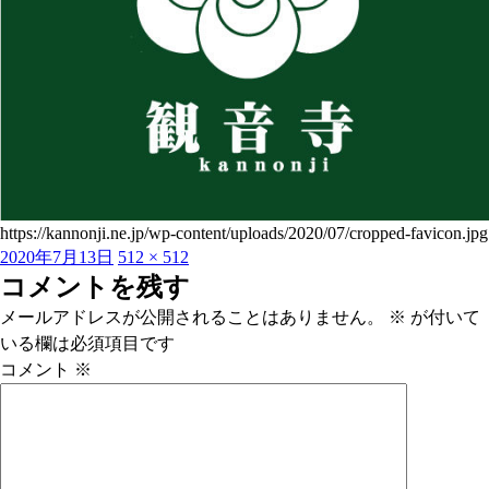
https://kannonji.ne.jp/wp-content/uploads/2020/07/cropped-favicon.jpg
投
フ
2020年7月13日
512 × 512
稿
ル
コメントを残す
日:
サ
メールアドレスが公開されることはありません。
※
が付いて
イ
いる欄は必須項目です
ズ
コメント
※