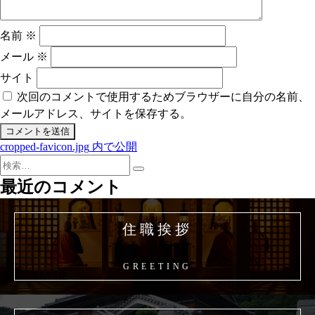
名前
※
メール
※
サイト
次回のコメントで使用するためブラウザーに自分の名前、
メールアドレス、サイトを保存する。
cropped-favicon.jpg
内で公開
投
検
稿
検
索:
最近のコメント
索
ナ
ビ
住職挨拶
ゲ
ー
GREETING
シ
ョ