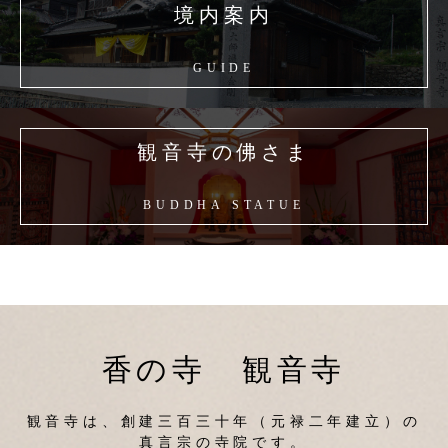
境内案内
ン
GUIDE
観音寺の佛さま
BUDDHA STATUE
香の寺 観音寺
観音寺は、創建三百三十年（元禄二年建立）の
真言宗の寺院です。